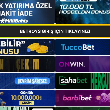
BETROYS GİRİŞ İÇİN TIKLAYINIZ!