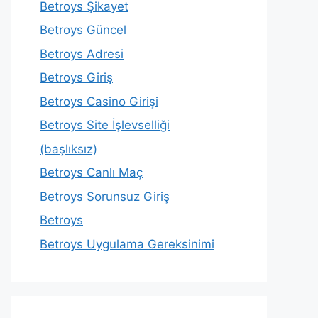
Betroys Şikayet
Betroys Güncel
Betroys Adresi
Betroys Giriş
Betroys Casino Girişi
Betroys Site İşlevselliği
(başlıksız)
Betroys Canlı Maç
Betroys Sorunsuz Giriş
Betroys
Betroys Uygulama Gereksinimi