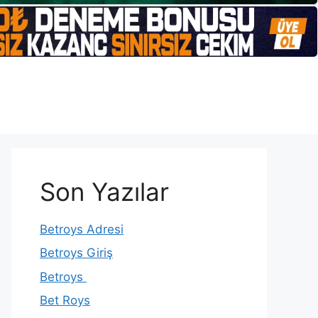
Son Yazılar
Betroys Adresi
Betroys Giriş
Betroys
Bet Roys