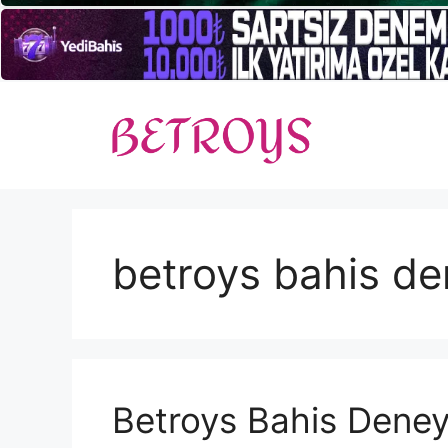
İçeriğe
atla
betroys bahis de
Betroys Bahis Deney